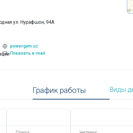
одная ул. Нурафшон, 94А
powergym.uz
Показать e-mail
ации
График работы
Виды д
Сегодня,
7 Августа
Сегодня,
7 Августа
Среда
Четверг