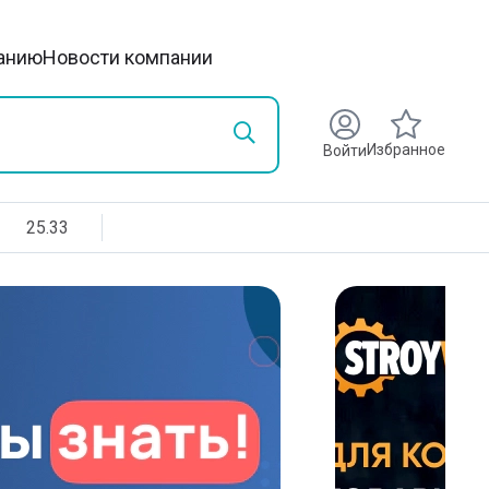
анию
Новости компании
Избранное
Войти
25.33