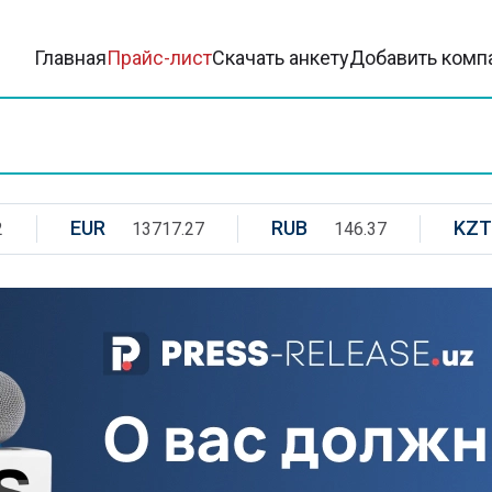
Главная
Прайс-лист
Скачать анкету
Добавить комп
EUR
RUB
KZT
2
13717.27
146.37