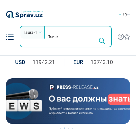
Ру
Ташкент
USD
11942.21
EUR
13743.10
R