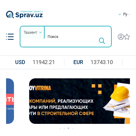
Ру
Ташкент
USD
11942.21
EUR
13743.10
R