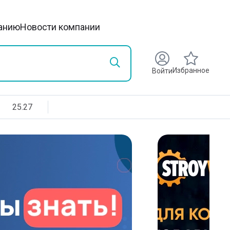
анию
Новости компании
Избранное
Войти
25.27