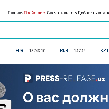
Главная
Прайс-лист
Скачать анкету
Добавить комп
EUR
RUB
KZT
1
13743.10
147.42