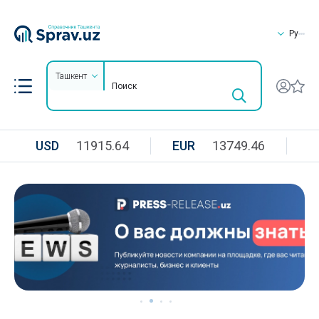
Ру
Ташкент
USD
11915.64
EUR
13749.46
R