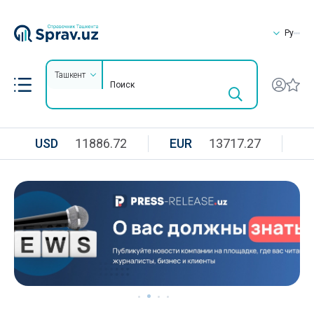
Ру
Ташкент
USD
11886.72
EUR
13717.27
R