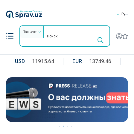
Ру
Ташкент
USD
11915.64
EUR
13749.46
R