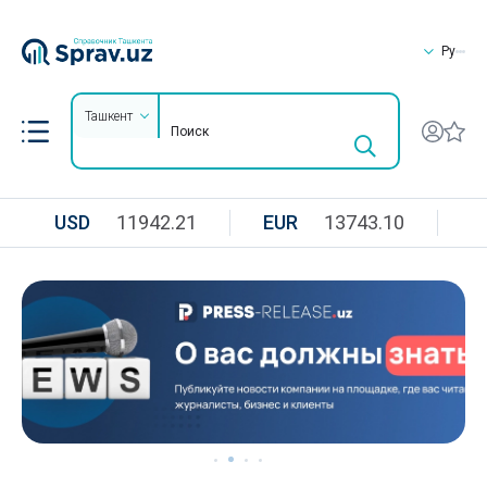
Ру
Ташкент
USD
11942.21
EUR
13743.10
R