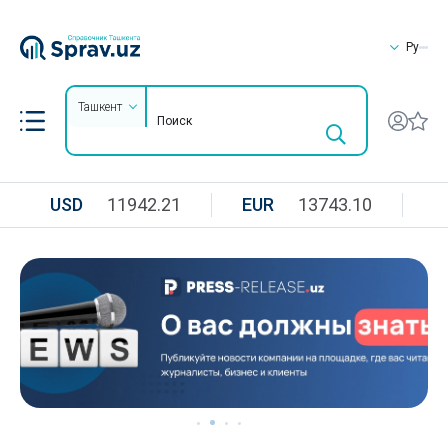
Ру
Ташкент
USD
11942.21
EUR
13743.10
R