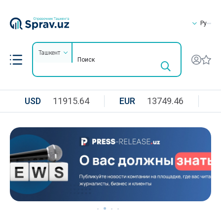
Ру
Ташкент
USD
11915.64
EUR
13749.46
R