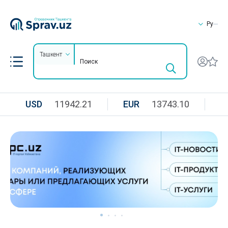
Ру
Ташкент
USD
11942.21
EUR
13743.10
R