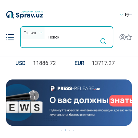
Ру
Ташкент
USD
11886.72
EUR
13717.27
R