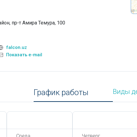
йон, пр-т Амира Темура, 100
falcon.uz
Показать e-mail
График работы
Виды д
Сегодня,
8 Августа
Сегодня,
8 Августа
Среда
Четверг