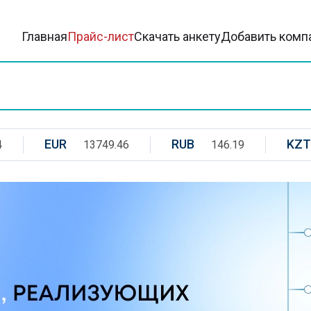
Главная
Прайс-лист
Скачать анкету
Добавить комп
EUR
RUB
KZT
4
13749.46
146.19