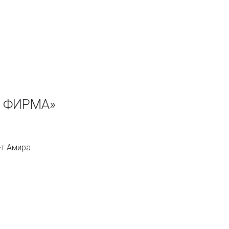
Я ФИРМА»
-т Амира