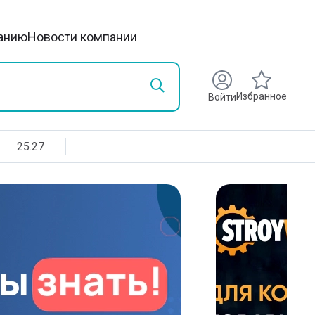
анию
Новости компании
Избранное
Войти
25.27