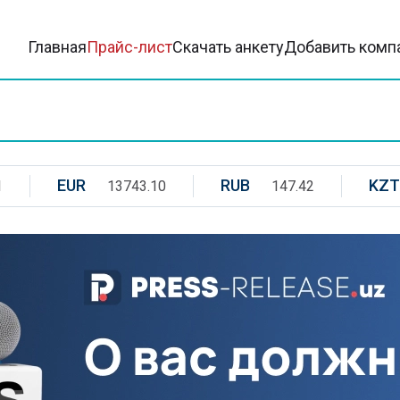
Главная
Прайс-лист
Скачать анкету
Добавить комп
EUR
RUB
KZT
1
13743.10
147.42