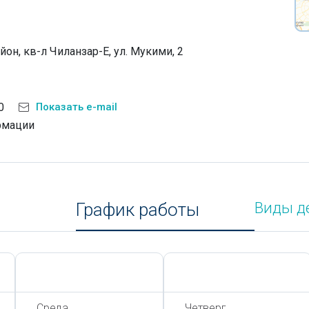
йон, кв-л Чиланзар-Е, ул. Мукими, 2
0
Показать e-mail
рмации
График работы
Виды д
Сегодня,
8 Августа
Сегодня,
8 Августа
Среда
Четверг