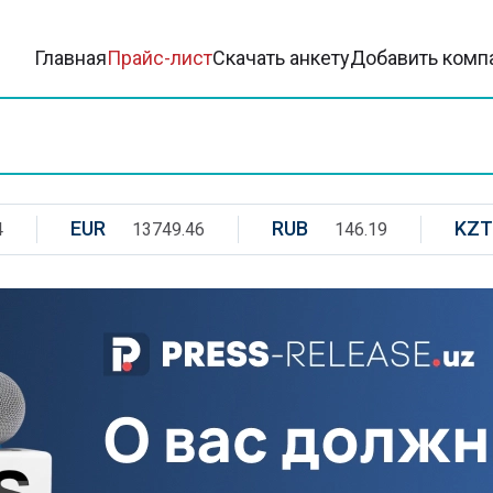
Главная
Прайс-лист
Скачать анкету
Добавить комп
EUR
RUB
KZT
4
13749.46
146.19