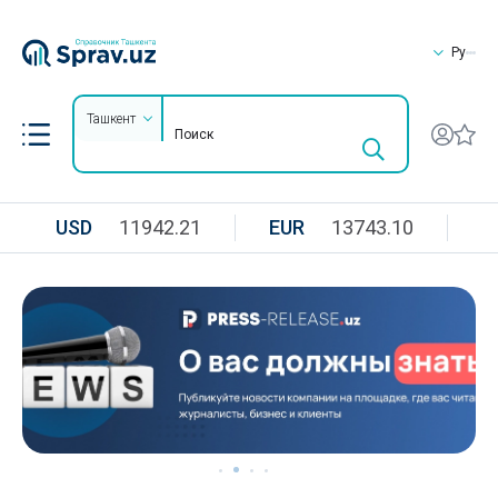
Ру
Ташкент
USD
11942.21
EUR
13743.10
R