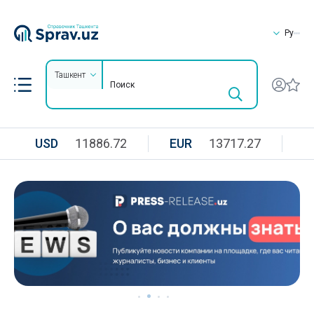
Ру
Ташкент
USD
11886.72
EUR
13717.27
R