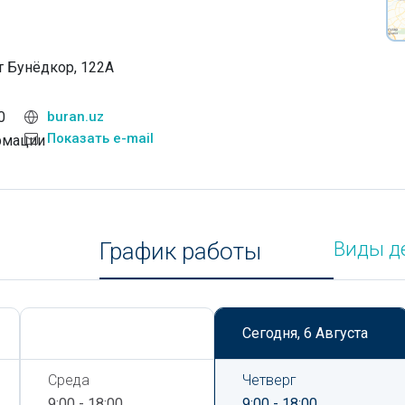
т Бунёдкор, 122А
0
buran.uz
Показать e-mail
рмации
График работы
Виды д
Сегодня,
6 Августа
Сегодня,
6 Августа
Среда
Четверг
9:00 - 18:00
9:00 - 18:00