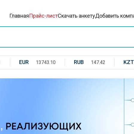
Главная
Прайс-лист
Скачать анкету
Добавить комп
EUR
RUB
KZT
1
13743.10
147.42