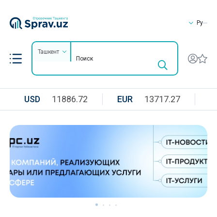
Ру
Ташкент
USD
11886.72
EUR
13717.27
R