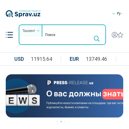
Ру
Ташкент
USD
11915.64
EUR
13749.46
R