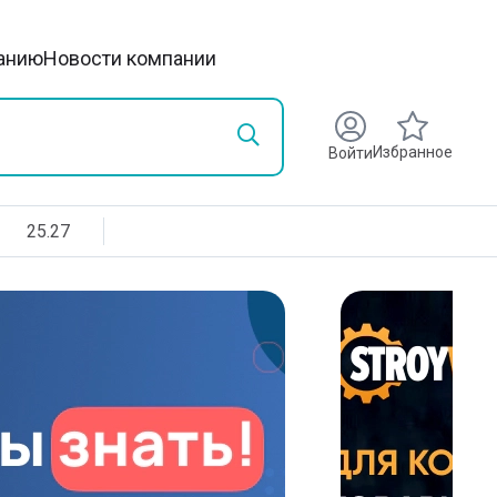
анию
Новости компании
Избранное
Войти
25.27