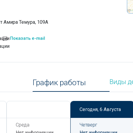
-т Амира Темура, 109А
ации
Показать e-mail
ации
График работы
Виды д
Сегодня,
6 Августа
Сегодня,
6 Августа
Среда
Четверг
Нет информации
Нет информации