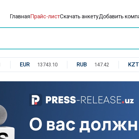
Главная
Прайс-лист
Скачать анкету
Добавить комп
EUR
RUB
KZT
1
13743.10
147.42