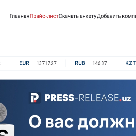
Главная
Прайс-лист
Скачать анкету
Добавить комп
EUR
RUB
KZT
2
13717.27
146.37