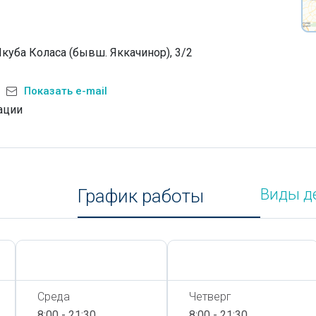
Якуба Коласа (бывш. Яккачинор), 3/2
Показать e-mail
ации
График работы
Виды д
Сегодня,
7 Августа
Сегодня,
7 Августа
Среда
Четверг
8:00 - 21:30
8:00 - 21:30