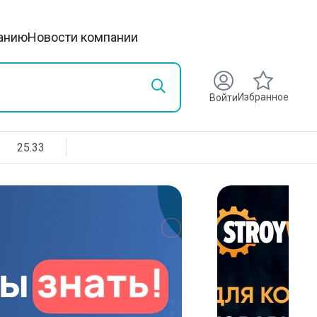
анию
Новости компании
Избранное
Войти
25.33