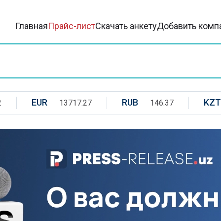
Главная
Прайс-лист
Скачать анкету
Добавить комп
EUR
RUB
KZT
2
13717.27
146.37