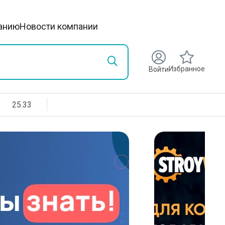
анию
Новости компании
Избранное
Войти
25.33