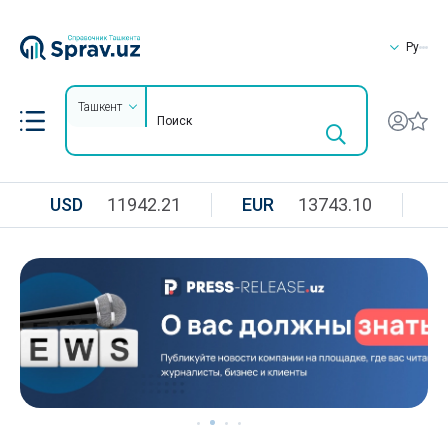
Ру
Ташкент
USD
11942.21
EUR
13743.10
R