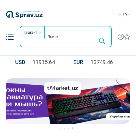
Ру
Ташкент
USD
11915.64
EUR
13749.46
R