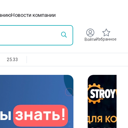
анию
Новости компании
Избранное
Войти
25.33