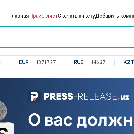
Главная
Прайс-лист
Скачать анкету
Добавить комп
EUR
RUB
KZT
2
13717.27
146.37