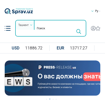
Ру
Ташкент
USD
11886.72
EUR
13717.27
R