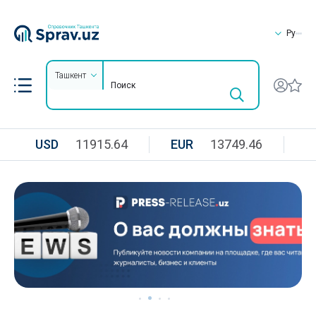
Ру
Ташкент
USD
11915.64
EUR
13749.46
R