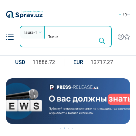
Ру
Ташкент
USD
11886.72
EUR
13717.27
R