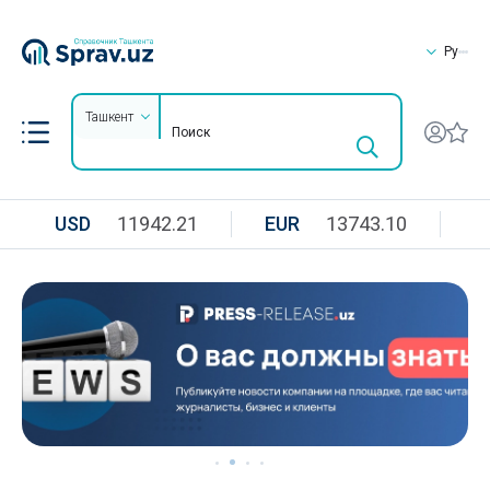
Ру
Ташкент
USD
11942.21
EUR
13743.10
R