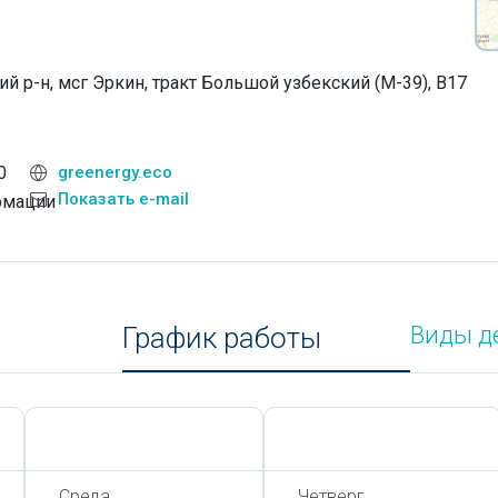
ий р-н, мсг Эркин, тракт Большой узбекский (М-39), В17
0
greenergy.eco
Показать e-mail
рмации
График работы
Виды д
Сегодня,
8 Августа
Сегодня,
8 Августа
Среда
Четверг