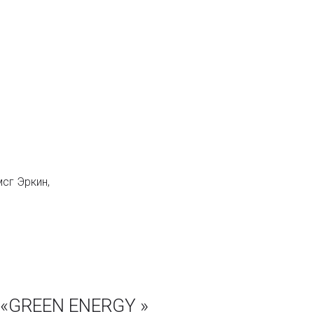
мсг Эркин,
 «GREEN ENERGY »