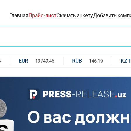
Главная
Прайс-лист
Скачать анкету
Добавить комп
EUR
RUB
KZT
4
13749.46
146.19