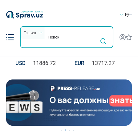
Ру
Ташкент
USD
11886.72
EUR
13717.27
R