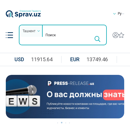
Ру
Ташкент
USD
11915.64
EUR
13749.46
R