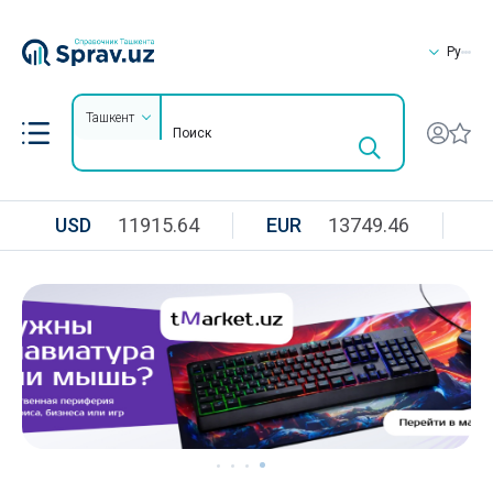
Ру
Ташкент
USD
11915.64
EUR
13749.46
R