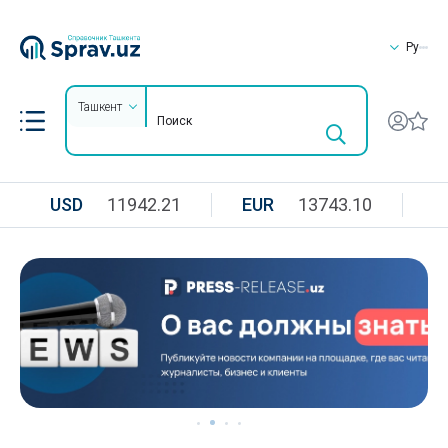
Ру
Ташкент
USD
11942.21
EUR
13743.10
R