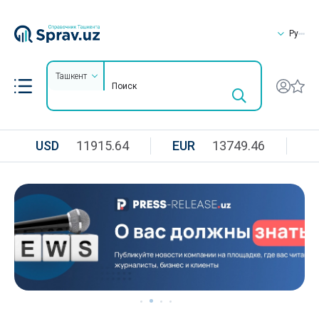
Ру
Ташкент
USD
11915.64
EUR
13749.46
R