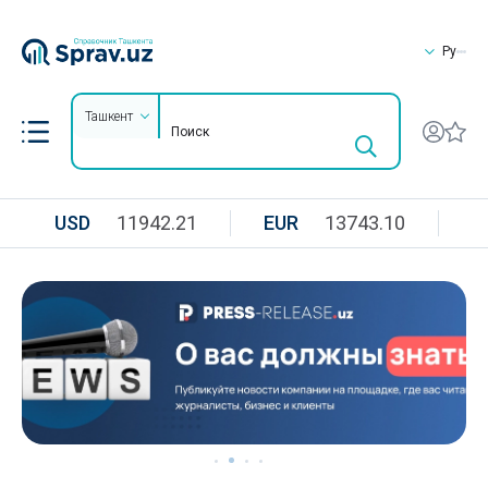
Ру
Ташкент
USD
11942.21
EUR
13743.10
R