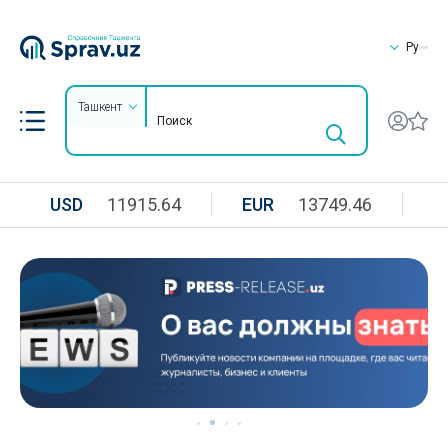
Ру
Ташкент
USD
11915.64
EUR
13749.46
R