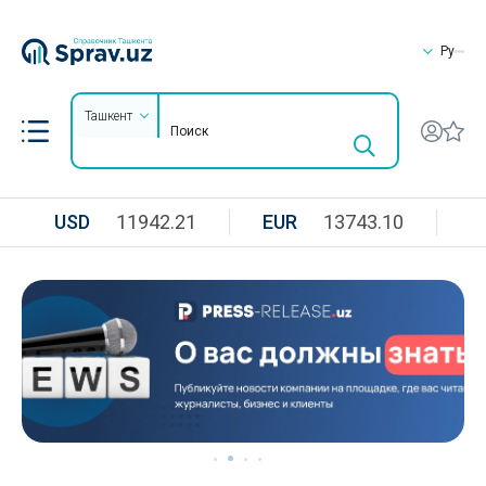
Ру
Ташкент
USD
11942.21
EUR
13743.10
R