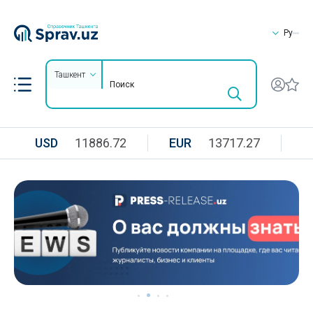
Ру
Ташкент
USD
11886.72
EUR
13717.27
R