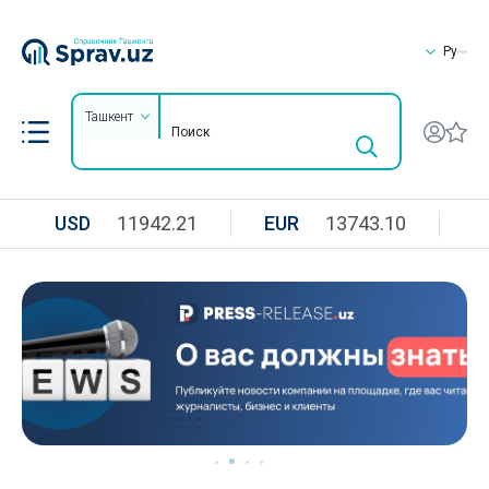
Ру
Ташкент
USD
11942.21
EUR
13743.10
R