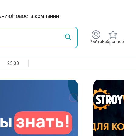
анию
Новости компании
Избранное
Войти
25.33