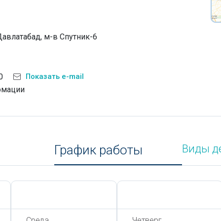
 Давлатабад, м-в Спутник-6
0
Показать e-mail
рмации
График работы
Виды д
Сегодня,
7 Августа
Сегодня,
7 Августа
Среда
Четверг