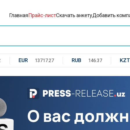
Главная
Прайс-лист
Скачать анкету
Добавить комп
EUR
RUB
KZT
2
13717.27
146.37