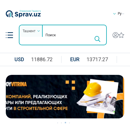
Ру
Ташкент
USD
11886.72
EUR
13717.27
R