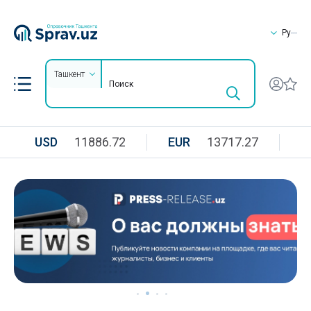
Ру
Ташкент
USD
11886.72
EUR
13717.27
R