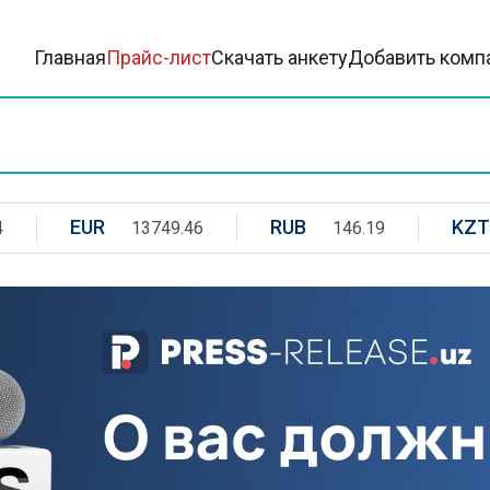
Главная
Прайс-лист
Скачать анкету
Добавить комп
EUR
RUB
KZT
4
13749.46
146.19