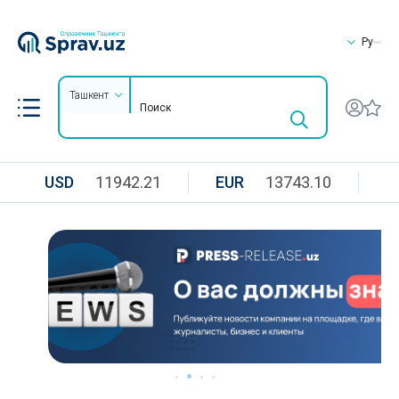
Ру
Ташкент
USD
11942.21
EUR
13743.10
R