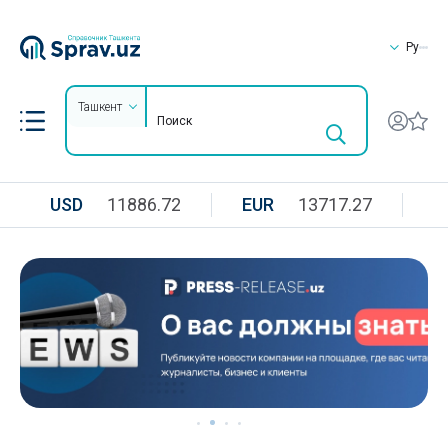
Ру
Ташкент
USD
11886.72
EUR
13717.27
R