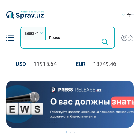
Ру
Ташкент
USD
11915.64
EUR
13749.46
R