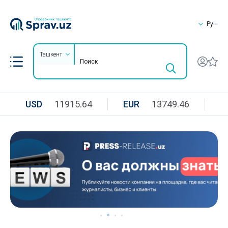
Ру
Ташкент
USD
11915.64
EUR
13749.46
R