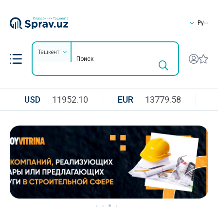
Ру
Ташкент
USD
11952.10
EUR
13779.58
R